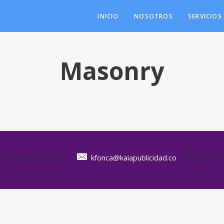
INICIO
NOSOTROS
SERVICIOS
Masonry
kaia publicidad s.a.s
kfonca@kaiapublicidad.co
320 810 