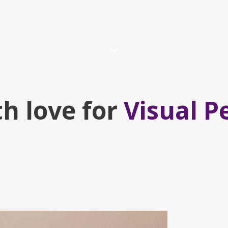
th love for
Visual P