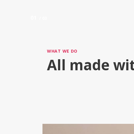
01
/
03
WHAT WE DO
All made wi