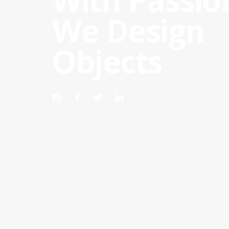
With Passio
We Design
Objects