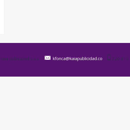
kaia publicidad s.a.s
kfonca@kaiapublicidad.co
320 810 